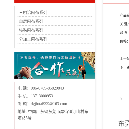
三明治网布系列
产品
单层网布系列
关 键
特殊网布系列
联 系
分加工网布系列
价格
上一
下一
电 话：086-0769-85829843
手 机：13713000953
0
邮 箱：dgjiutai999@163.com
产品
地址: 中国广东省东莞市厚街镇汀山村东
埔路5号
东