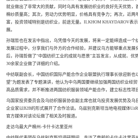
就业做出了非常大的贡献，同时乌具有发展纺织业的良好先天优势，
棉纱质量高；其次，劳动力优势明显，价格具有竞争力；再次，近两
富，投资领域特别是纺织业，前途无量。ILKHOM KHAYDARO
展。
孙瑞哲也在发言中指出，乌凭借今天的发展，将来一定能缔造成一个
发展过程中，分享我们与外方的合作经验，并建议乌方能够重点发展
后，孙瑞哲做了“中国纺织工业的成就与愿景”主旨发言，从成就、优
30余家企业做了详细的介绍。
中纺联副会长，中国纺织国际产能合作企业联盟执行理事长徐迎新也
望”为题发表了专题演讲，他认为中乌两国要继续加强两国纺织业经
高品质需求，并不断推进两国纺织服装领域产能合作，建立标志性项
乌国家投资委员会及乌纺织服装协会副主席也就乌投资发展优势及乌
企业家以B2B的形式展开了合作洽谈。乌兹别克斯坦当地电视媒体UzR
官方媒体对该论坛做了相关及时报道。
走访乌最大产棉州-卡什卡达里亚州
中纺联代表团在乌兹别克斯坦调研期间，走访了南部的卡什卡达里亚