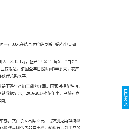
研团一行33人在结束对哈萨克斯坦的行业调研
口3212.1万，盛产“四金”：黄金、“白金”
织业较发达，该国全年日照时间300多天，农产
略伙伴关系水平。
业链下游生产加工能力较弱。国家对棉花种植、
在
据显示，2016/2017棉花年度，乌兹别克
线
客
棉国。
服
功举办，共百余人出席论坛。乌兹别克斯坦纺织
此次中纺联代表团访乌非常重视，纺织行业对于乌的