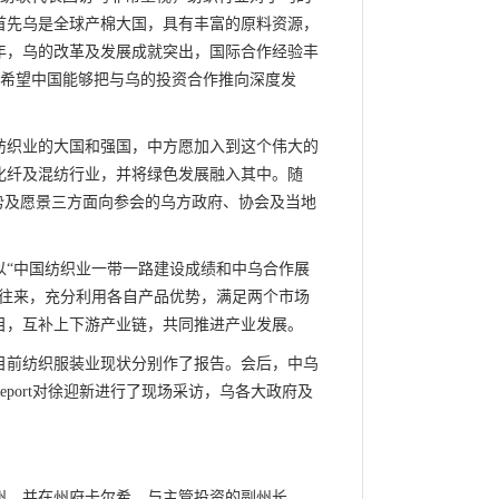
首先乌是全球产棉大国，具有丰富的原料资源，
年，乌的改革及发展成就突出，国际合作经验丰
V表示希望中国能够把与乌的投资合作推向深度发
纺织业的大国和强国，中方愿加入到这个伟大的
化纤及混纺行业，并将绿色发展融入其中。随
势及愿景三方面向参会的乌方政府、协会及当地
以“中国纺织业一带一路建设成绩和中乌合作展
贸往来，充分利用各自产品优势，满足两个市场
目，互补上下游产业链，共同推进产业发展。
目前纺织服装业现状分别作了报告。会后，中乌
eport对徐迎新进行了现场采访，乌各大政府及
州，并在州府卡尔希，与主管投资的副州长