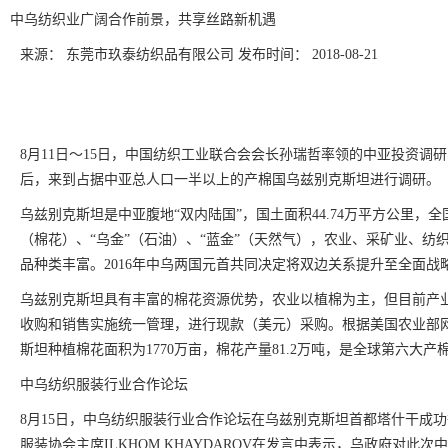
中乌纺织业广阔合作前景，共享丝路新机遇
来源： 东莞市玖泰纺织品有限公司
发布时间： 2018-08-21
8月11日～15日，中国纺织工业联合会会长孙瑞哲率领的中亚投资调
后，来到占据中亚总人口一半以上的产棉国乌兹别克斯坦进行调研。
乌兹别克斯坦是中亚腹地“双内陆国”，国土面积44.74万平方公里，全国人
（棉花）、“乌金”（石油）、“蓝金”（天然气），农业、采矿业、纺
品种类丰富。2016年中乌两国元首共同决定将双边关系提升至全面战
乌兹别克斯坦具有丰富的棉花资源优势，农业以植棉为主，但目前产
收购和销售实施统一管理，进行现款（美元）采购。根据美国农业部网站数
斯坦种植棉花面积为1770万亩，棉花产量81.2万吨，是全球第六大产
中乌纺织服装行业合作论坛
8月15日，中乌纺织服装行业合作论坛在乌兹别克斯坦首都塔什干成
服装协会主席ILKHOM KHAYDAROV在发言中表示，乌政府对