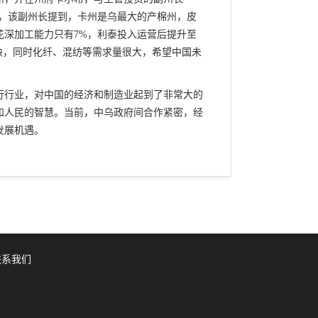
行了会见。会见中，该副州长提到，卡州是乌最大的产棉州，皮
花深加工能力只有7%，利泰投入运营后提升至
缺，同时化纤、混纺等需求量很大，希望中国未
行行业，对中国的经济和制造业起到了非常大的
和人民的智慧。当前，中乌政府间合作紧密，经
发展机遇。
联系我们